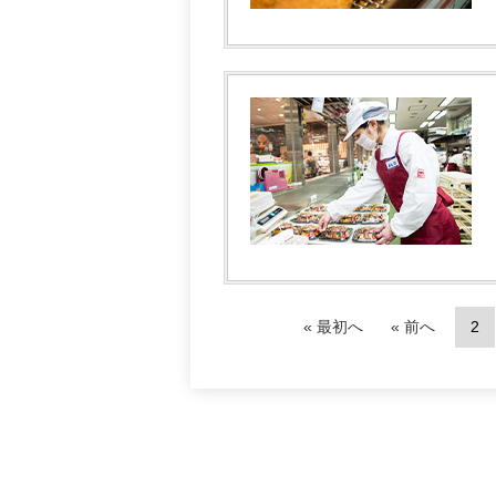
« 最初へ
« 前へ
2