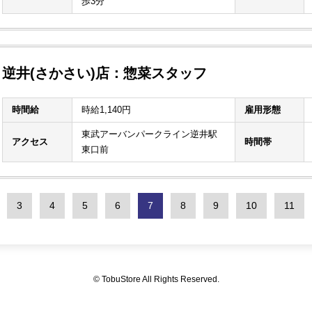
歩3分
逆井(さかさい)店：惣菜スタッフ
時間給
時給1,140円
雇用形態
東武アーバンパークライン逆井駅
アクセス
時間帯
東口前
3
4
5
6
7
8
9
10
11
© TobuStore All Rights Reserved.