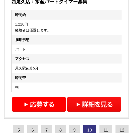
西尾久店：水産パートタイマー募集
時間給
1,226円
経験者は優遇します。
雇用形態
パート
アクセス
尾久駅徒歩5分
時間帯
朝
5
6
7
8
9
10
11
12