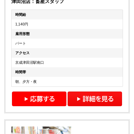
津田沼店：畜産スタッフ
時間給
1,140円
雇用形態
パート
アクセス
京成津田沼駅南口
時間帯
朝、夕方・夜