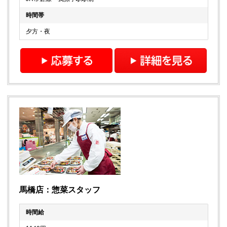
時間帯
夕方・夜
馬橋店：惣菜スタッフ
時間給