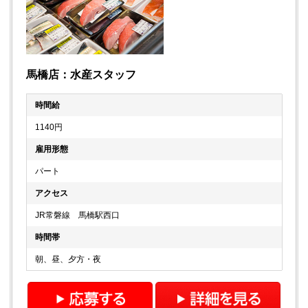
馬橋店：水産スタッフ
時間給
1140円
雇用形態
パート
アクセス
JR常磐線 馬橋駅西口
時間帯
朝、昼、夕方・夜