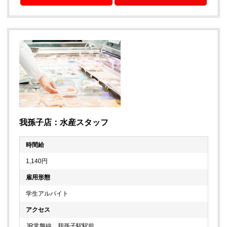
我孫子店：水産スタッフ
時間給
1,140円
雇用形態
学生アルバイト
アクセス
JR常磐線 我孫子駅駅前