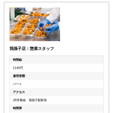
我孫子店：惣菜スタッフ
時間給
1140円
雇用形態
パート
アクセス
JR常磐線 我孫子駅駅前
時間帯