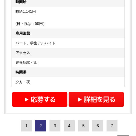
時間給
時給1,141円
(日・祝は＋50円）
雇用形態
パート、学生アルバイト
アクセス
豊春駅駅ビル
時間帯
夕方・夜
1
2
3
4
5
6
7