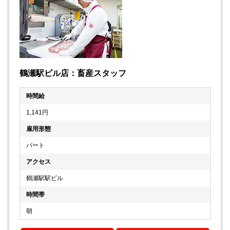
鶴瀬駅ビル店：畜産スタッフ
時間給
1,141円
雇用形態
パート
アクセス
鶴瀬駅駅ビル
時間帯
朝