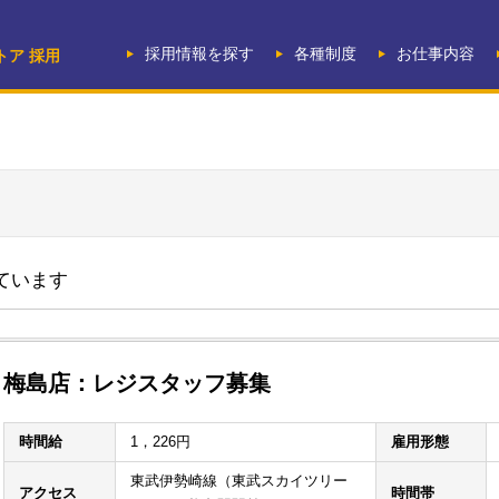
採用情報を探す
各種制度
お仕事内容
トア 採用
しています
梅島店：レジスタッフ募集
時間給
1，226円
雇用形態
東武伊勢崎線（東武スカイツリー
アクセス
時間帯