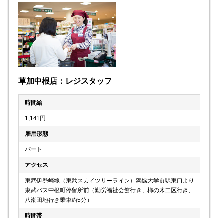
草加中根店：レジスタッフ
時間給
1,141円
雇用形態
パート
アクセス
東武伊勢崎線（東武スカイツリーライン）獨協大学前駅東口より
東武バス中根町停留所前（勤労福祉会館行き、柿の木二区行き、
八潮団地行き乗車約5分）
時間帯