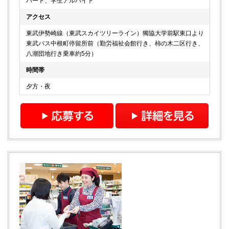
パート、学生アルバイト
アクセス
東武伊勢崎線（東武スカイツリーライン）獨協大学前駅東口より
東武バス中根町停留所前（勤労福祉会館行き、柿の木二区行き、
八潮団地行き乗車約5分）
時間帯
夕方・夜