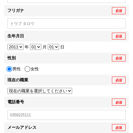
フリガナ
必須
生年月日
必須
年
月
日
性別
必須
男性
女性
現在の職業
必須
電話番号
必須
メールアドレス
必須