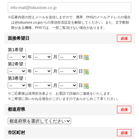
※応募内容の控えメールを送信しますので、携帯、PHSのメールアドレスの場合
は@tobustore.co.jpからの受信拒否設定を解除してください。また、文字数制
限がある機種、PHSでは、一部ご覧頂けない場合があります。
面接希望日
必須
第1希望：
年
月
日
第2希望：
年
月
日
第3希望：
年
月
日
※ご応募後は採用担当者より、お電話で詳細のご連絡をいたします。
※ご希望に添いかねる場合がございますのであらかじめご了承ください。
都道府県
必須
市区町村
必須