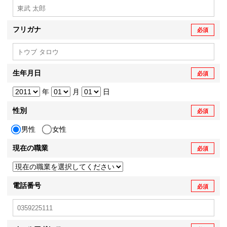
フリガナ
必須
生年月日
必須
年
月
日
性別
必須
男性
女性
現在の職業
必須
電話番号
必須