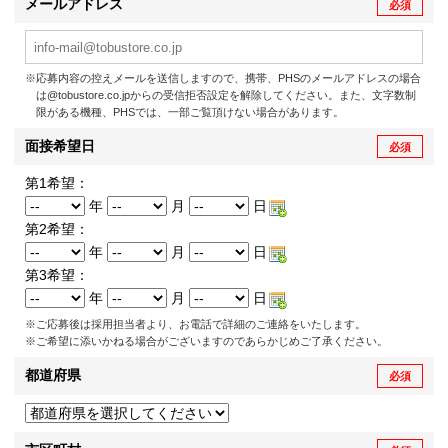
メールアドレス
必須
※応募内容の控えメールを送信しますので、携帯、PHSのメールアドレスの場合
は@tobustore.co.jpからの受信拒否設定を解除してください。また、文字数制
限がある機種、PHSでは、一部ご覧頂けない場合があります。
面接希望日
必須
第1希望：
年
月
日
第2希望：
年
月
日
第3希望：
年
月
日
※ご応募後は採用担当者より、お電話で詳細のご連絡をいたします。
※ご希望に添いかねる場合がございますのであらかじめご了承ください。
都道府県
必須